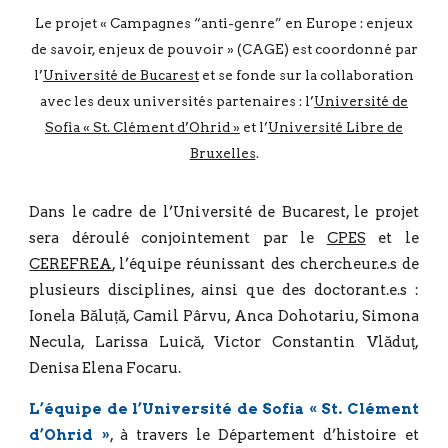
Le projet « Campagnes “anti-genre” en Europe : enjeux
de savoir, enjeux de pouvoir » (CAGE) est coordonné par
l’
Université de Bucarest
et se fonde sur la collaboration
avec les deux universités partenaires : l’
Université de
Sofia « St. Clément d’Ohrid »
et l’
Université Libre de
Bruxelles
.
Dans le cadre de l’Université de Bucarest, le projet
sera déroulé conjointement par le
CPES
et le
CEREFREA
, l’équipe réunissant des chercheur.e.s de
plusieurs disciplines, ainsi que des doctorant.e.s :
Ionela Băluță, Camil Pârvu, Anca Dohotariu, Simona
Necula, Larissa Luică, Victor Constantin Vlăduț,
Denisa Elena Focaru.
L’équipe de l’Université de Sofia « St. Clément
d’Ohrid »
, à travers le Département d’histoire et