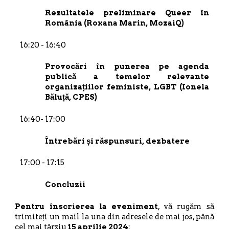
Rezultatele preliminare Queer în
România (Roxana Marin, MozaiQ)
16:20 - 16:40
Provocări în punerea pe agenda
publică a temelor relevante
organizațiilor feministe, LGBT (Ionela
Băluță, CPES)
16:40- 17:00
Întrebări și răspunsuri, dezbatere
17:00 - 17:15
Concluzii
Pentru înscrierea la eveniment
, vă rugăm să
trimiteți un mail la una din adresele de mai jos, până
cel mai târziu
15 aprilie 2024
: